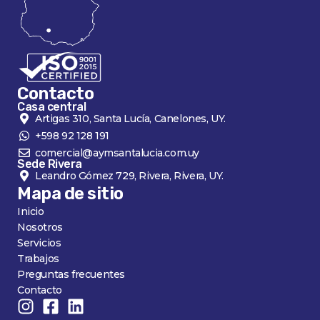
Contacto
Casa central
Artigas 310, Santa Lucía, Canelones, UY.
+598 92 128 191
comercial@aymsantalucia.com.uy
Sede Rivera
Leandro Gómez 729, Rivera, Rivera, UY.
Mapa de sitio
Inicio
Nosotros
Servicios
Trabajos
Preguntas frecuentes
Contacto