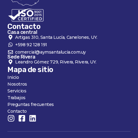
Contacto
Casa central
Artigas 310, Santa Lucía, Canelones, UY.
+598 92 128 191
comercial@aymsantalucia.com.uy
Sede Rivera
Leandro Gómez 729, Rivera, Rivera, UY.
Mapa de sitio
Inicio
Nosotros
Servicios
Trabajos
Preguntas frecuentes
Contacto