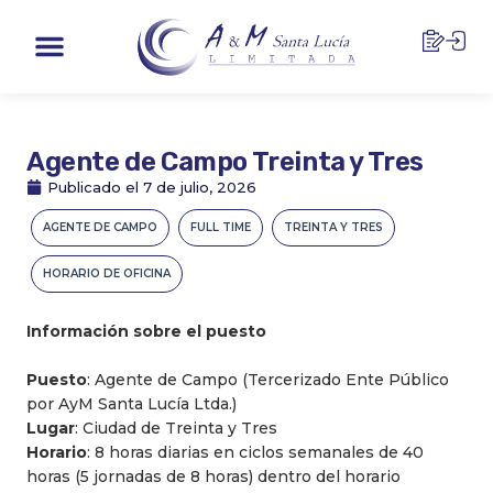
Ir
Menu
al
contenido
Agente de Campo Treinta y Tres
Publicado el
7 de julio, 2026
AGENTE DE CAMPO
FULL TIME
TREINTA Y TRES
HORARIO DE OFICINA
Información sobre el puesto
Puesto
: Agente de Campo (Tercerizado Ente Público
por AyM Santa Lucía Ltda.)
Lugar
: Ciudad de Treinta y Tres
Horario
: 8 horas diarias en ciclos semanales de 40
horas (5 jornadas de 8 horas) dentro del horario