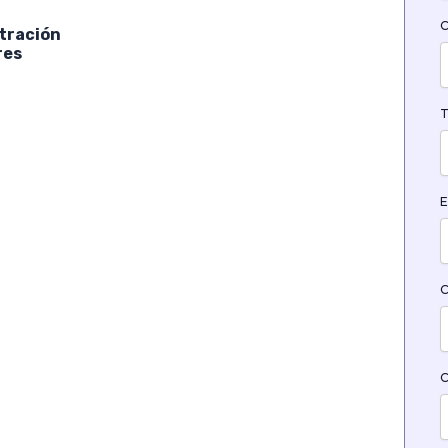
C
stración
res
T
E
C
C