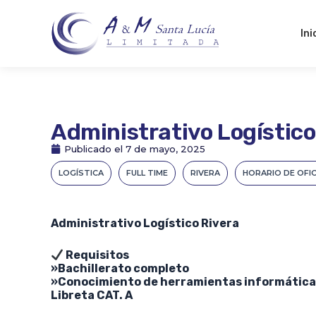
Ir
al
Ini
contenido
Administrativo Logístico
Publicado el
7 de mayo, 2025
LOGÍSTICA
FULL TIME
RIVERA
HORARIO DE OFIC
Administrativo Logístico Rivera
Requisitos
»Bachillerato completo
»Conocimiento de herramientas informátic
Libreta CAT. A