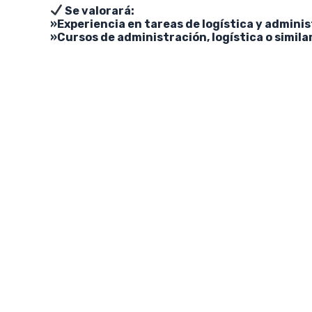
Se valorará:
»Experiencia en tareas de logística y admini
»Cursos de administración, logística o simila