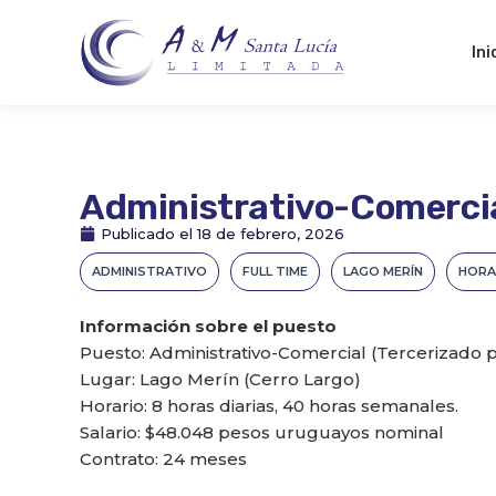
Ir
al
Ini
contenido
Administrativo-Comercia
Publicado el
18 de febrero, 2026
ADMINISTRATIVO
FULL TIME
LAGO MERÍN
HORA
Información sobre el puesto
Puesto: Administrativo-Comercial (Tercerizado 
Lugar: Lago Merín (Cerro Largo)
Horario: 8 horas diarias, 40 horas semanales.
Salario: $48.048 pesos uruguayos nominal
Contrato: 24 meses