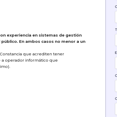
C
T
on experiencia en sistemas de gestión
al público. En ambos casos
no menor a un
E
: Constancia que acrediten tener
e a operador informático que
imo).
C
C